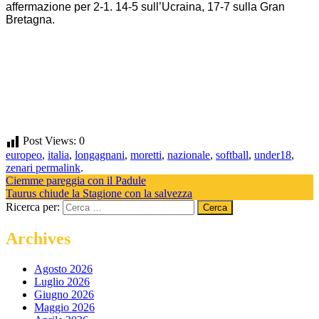
affermazione per 2-1. 14-5 sull’Ucraina, 17-7 sulla Gran
Bretagna.
Post Views:
0
europeo
,
italia
,
longagnani
,
moretti
,
nazionale
,
softball
,
under18
,
zenari
permalink
.
Ciemme pareggia con il Padule
Taurus chiude la Stagione con la salvezza
Ricerca per:
Archives
Agosto 2026
Luglio 2026
Giugno 2026
Maggio 2026