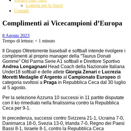
Torneo Due Torri
Lotteria per lo Sport
Contatti
Complimenti ai Vicecampioni d’Europa
8 Agosto 2023
Tempo di lettura:
< 1
minuto
Il Gruppo Oltretorrente baseball e softball intende rivolgere i
complimenti al proprio manager della “Taurus Donati
Gomme” Old Parma Serie A1 softball e Direttore Sportivo
Andrea Longagnani
Head Coach della Nazionale Italiana
Under18 softball e delle atlete
Giorgia Zenari
e
Lucrezia
Moretti
Medaglie d’Argento
al
Campionato Europeo
di
categoria svoltosi a
Praga
in Repubblica Ceca dal 30 luglio
al 5 agosto.
Per la selezione Azzurra 10 successi in 11 partite disputate
con il ko rimediato nella finalissima contro la Repubblica
Ceca per 9-1.
In precedenza, successi contro Svizzera 21-1, Ucraina 7-0,
Danimarca 18-0, Svezia 13-0, Irlanda 7-0, Regno dei Paesi
Bassi 8-1, Israele 8-1, contro la Repubblica Ceca