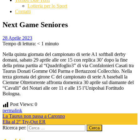
Torneo Due Torri
Lotteria per lo Sport
Contatti
Next Game Seniores
28 Aprile 2023
Tempo di lettura:
< 1
minuto
Nella quinta giornata del campionato di serie A1 softball derby
domani, sabato 29 aprile alle ore 15 con replica 30’ dopo la fine
della prima partita al “Quadrifoglio3” di via Confalonieri Casati tra
Taurus Donati Gomme Old Parma e Bertazzoni Collecchio. Nella
terza giornata del girone C del campionato di serie A baseball la
Ciemme Oltretorrente affronta domenica 30 aprile sul diamante del
“Cavalli” del Notari alle ore 11 e alle 15 l’Unipolsai Fortitudo
Bologna.
Post Views:
0
permalink
La Taurus non passa a Caronno
Elia al 2° Try-Out ER
Ricerca per: