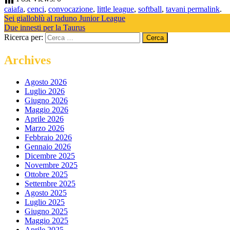
caiafa
,
cenci
,
convocazione
,
little league
,
softball
,
tavani
permalink
.
Sei gialloblù al raduno Junior League
Due innesti per la Taurus
Ricerca per:
Archives
Agosto 2026
Luglio 2026
Giugno 2026
Maggio 2026
Aprile 2026
Marzo 2026
Febbraio 2026
Gennaio 2026
Dicembre 2025
Novembre 2025
Ottobre 2025
Settembre 2025
Agosto 2025
Luglio 2025
Giugno 2025
Maggio 2025
Aprile 2025