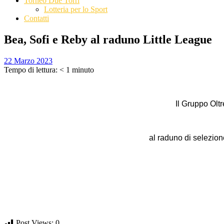
Torneo Due Torri
Lotteria per lo Sport
Contatti
Bea, Sofi e Reby al raduno Little League
22 Marzo 2023
Tempo di lettura:
< 1
minuto
Il Gruppo Oltr
al raduno di selezion
Post Views:
0